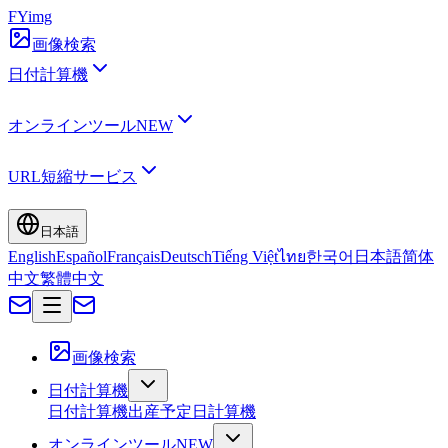
FYimg
画像検索
日付計算機
オンラインツール
NEW
URL短縮サービス
日本語
English
Español
Français
Deutsch
Tiếng Việt
ไทย
한국어
日本語
简体
中文
繁體中文
画像検索
日付計算機
日付計算機
出産予定日計算機
オンラインツール
NEW