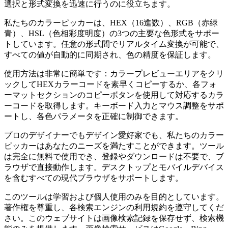
選択と形式変換を迅速に行うのに役立ちます。
私たちのカラーピッカーは、HEX（16進数）、RGB（赤緑
青）、HSL（色相彩度明度）の3つの主要な色形式をサポー
トしています。任意の形式間でリアルタイム変換が可能で、
すべての値が自動的に同期され、色の精度を保証します。
使用方法は非常に簡単です：カラープレビューエリアをクリ
ックしてHEXカラーコードを素早くコピーするか、各フォ
ーマットセクションのコピーボタンを使用して対応するカラ
ーコードを取得します。キーボード入力とマウス調整をサポ
ートし、各色パラメータを正確に制御できます。
プロのデザイナーでもデザイン愛好家でも、私たちのカラー
ピッカーはあなたのニーズを満たすことができます。ツール
は完全に無料で使用でき、登録やダウンロードは不要で、ブ
ラウザで直接動作します。デスクトップとモバイルデバイス
を含むすべての現代ブラウザをサポートします。
このツールは学習および個人使用のみを目的としています。
著作権を尊重し、各検索エンジンの利用規約を遵守してくだ
さい。このウェブサイトは画像検索記録を保存せず、検索機