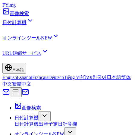
FYimg
画像検索
日付計算機
オンラインツール
NEW
URL短縮サービス
日本語
English
Español
Français
Deutsch
Tiếng Việt
ไทย
한국어
日本語
简体
中文
繁體中文
画像検索
日付計算機
日付計算機
出産予定日計算機
オンラインツール
NEW