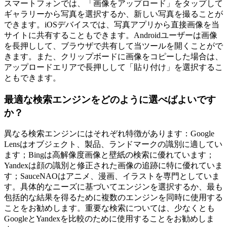
スマートフォンでは、「画像をアップロード」をタップして
ギャラリーから写真を選択するか、新しい写真を撮ることが
できます。iOSデバイスでは、写真アプリから直接画像を当
サイトに共有することもできます。Androidユーザーは画像
を長押しして、ブラウザで共有して当ツールを開くことがで
きます。また、クリップボードに画像をコピーした場合は、
アップロードエリアで長押しして「貼り付け」を選択するこ
ともできます。
最適な検索エンジンをどのように選べばよいです
か？
異なる検索エンジンにはそれぞれ特徴があります：Google
Lensはオブジェクト、製品、ランドマークの識別に適してい
ます；Bingは高解像度画像と壁紙の検索に優れています；
Yandexは顔の識別と修正された画像の追跡に特に優れていま
す；SauceNAOはアニメ、漫画、イラストを専門としていま
す。具体的なニーズに基づいてエンジンを選択するか、最も
包括的な結果を得るために複数のエンジンを同時に使用する
ことをお勧めします。重要な検索については、少なくとも
GoogleとYandexを比較のために使用することをお勧めしま