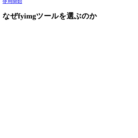
使用開始
なぜfyimgツールを選ぶのか