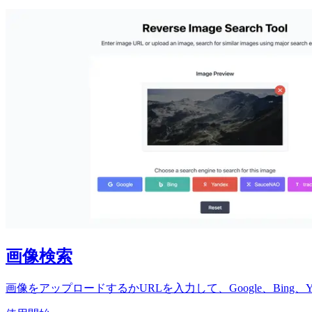
画像検索
画像をアップロードするかURLを入力して、Google、Bing