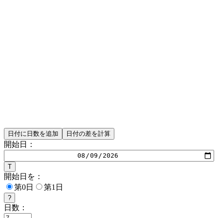
日付に日数を追加
日付の差を計算
開始日：
T
開始日を：
第0日
第1日
?
日数：