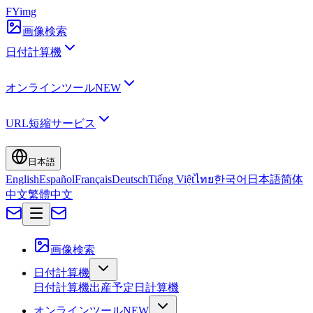
FYimg
画像検索
日付計算機
オンラインツール
NEW
URL短縮サービス
日本語
English
Español
Français
Deutsch
Tiếng Việt
ไทย
한국어
日本語
简体
中文
繁體中文
画像検索
日付計算機
日付計算機
出産予定日計算機
オンラインツール
NEW