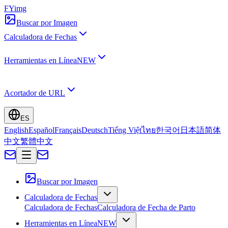
FYimg
Buscar por Imagen
Calculadora de Fechas
Herramientas en Línea
NEW
Acortador de URL
ES
English
Español
Français
Deutsch
Tiếng Việt
ไทย
한국어
日本語
简体
中文
繁體中文
Buscar por Imagen
Calculadora de Fechas
Calculadora de Fechas
Calculadora de Fecha de Parto
Herramientas en Línea
NEW