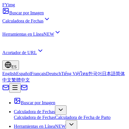
FYimg
Buscar por Imagen
Calculadora de Fechas
Herramientas en Línea
NEW
Acortador de URL
ES
English
Español
Français
Deutsch
Tiếng Việt
ไทย
한국어
日本語
简体
中文
繁體中文
Buscar por Imagen
Calculadora de Fechas
Calculadora de Fechas
Calculadora de Fecha de Parto
Herramientas en Línea
NEW