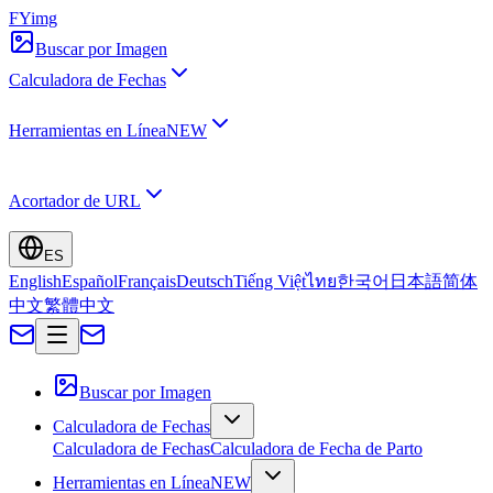
FYimg
Buscar por Imagen
Calculadora de Fechas
Herramientas en Línea
NEW
Acortador de URL
ES
English
Español
Français
Deutsch
Tiếng Việt
ไทย
한국어
日本語
简体
中文
繁體中文
Buscar por Imagen
Calculadora de Fechas
Calculadora de Fechas
Calculadora de Fecha de Parto
Herramientas en Línea
NEW