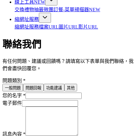
線上工具
NEW
交換禮物抽籤
揪團訂餐-菜單掃描器
NEW
縮網址服務
縮網址服務
檔案URL
圖片URL
影片URL
聯絡我們
有任何問題、建議或回饋嗎？請填寫以下表單與我們聯絡，我
們會盡快回覆您。
問題類別
*
一般問題
問題回報
功能建議
其他
您的名字
*
電子郵件
訊息內容
*